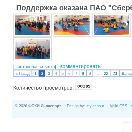
Поддержка оказана ПАО "Сбер
Комментировать
[Постоянная ссылка]
« Назад
1
2
3
4
5
6
7
8
9
…
22
23
Даль
Количество просмотров:
© 2026
ФОКИ Инваспорт
Design by:
styleshout
Valid
CSS
|