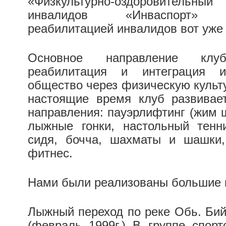
«Физкультурно-оздоровите
инвалидов «Инваспорт» з
реабилитацией инвалидов вот уже 
Основное направление кл
реабилитация и интеграция 
общество через физическую культу
настоящие время клуб развивае
направления: пауэрлифтинг (жим ш
лыжные гонки, настольный тенн
сидя, бочча, шахматы и шашки,
фитнес.
Нами были реализованы большие 
Лыжный переход по реке Обь. Бий
(февраль 1999г.) В группе спор