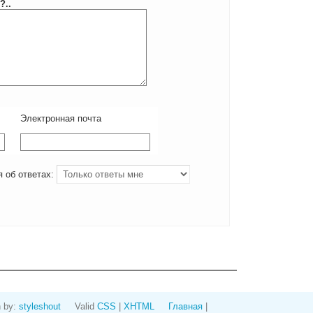
?..
Электронная почта
 об ответах:
 by:
styleshout
Valid
CSS
|
XHTML
Главная
|