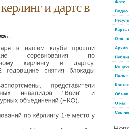
керлинг и дартс в
Фото
Видео
Резул
Карта 
026 г
.
Отзыв
варя в нашем клубе прошли
Архив
дские соревнования по
Публи
ьному кёрлингу и дартсу,
Вопро
2 годовщине снятия блокады
Полож
спортсмены, представители
Конта
енных инвалидов "Воин" и
Объяв
урных объединений (НКО).
О нас
Ссылк
ований по кёрлингу 1-е место у
Ново