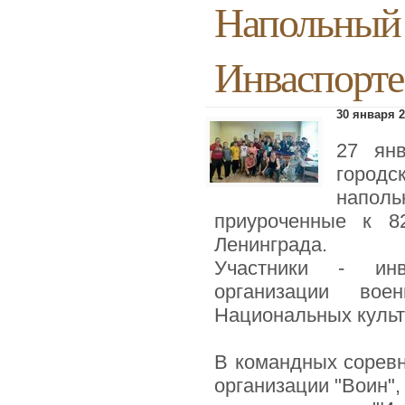
Напольный 
Инваспорте
30 января 2
27 ян
горо
напол
приуроченные к 8
Ленинграда.
Участники - инва
организации во
Национальных культ
В командных соревн
организации "Воин",