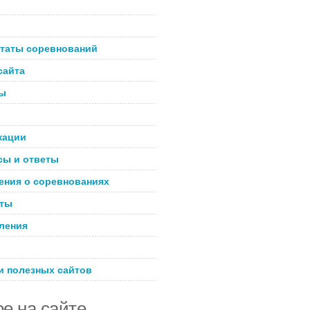
ьтаты соревнований
сайта
ы
кации
сы и ответы
ения о соревнованиях
кты
ления
и полезных сайтов
е на сайте