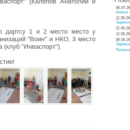
нваспорт" (Калепов Анатолий и
05.07.2
боевых 
11.06.26
Заринск
11.06.26
о дартсу 1 и 2 место место у
11.06.26
анизаций "Воин" и НКО, 3 место
06.06.2
Заринск
 (клуб "Инваспорт").
Посмотр
стие!