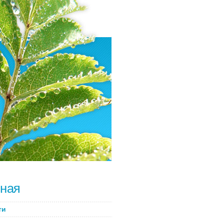
ная
ти